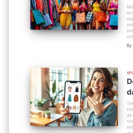
Mo
em 
exp
pel
ent
ce
By
APL
D
d
Te
tra
de 
no
até
de