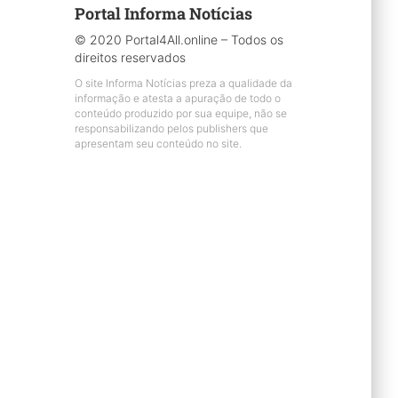
Portal Informa Notícias
© 2020 Portal4All.online – Todos os
direitos reservados
O site Informa Notícias preza a qualidade da
informação e atesta a apuração de todo o
conteúdo produzido por sua equipe, não se
responsabilizando pelos publishers que
apresentam seu conteúdo no site.