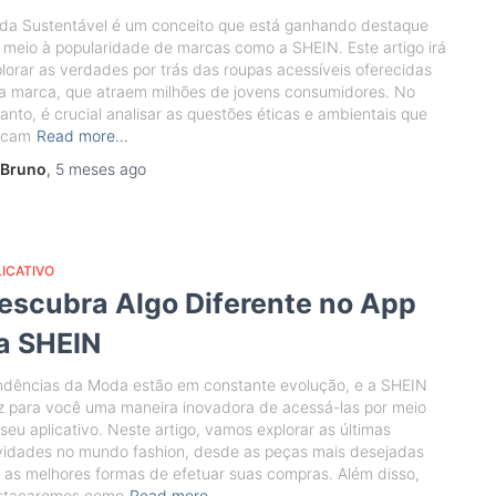
da Sustentável é um conceito que está ganhando destaque
meio à popularidade de marcas como a SHEIN. Este artigo irá
lorar as verdades por trás das roupas acessíveis oferecidas
a marca, que atraem milhões de jovens consumidores. No
anto, é crucial analisar as questões éticas e ambientais que
rcam
Read more…
Bruno
,
5 meses
ago
ICATIVO
escubra Algo Diferente no App
a SHEIN
ndências da Moda estão em constante evolução, e a SHEIN
z para você uma maneira inovadora de acessá-las por meio
seu aplicativo. Neste artigo, vamos explorar as últimas
vidades no mundo fashion, desde as peças mais desejadas
 as melhores formas de efetuar suas compras. Além disso,
stacaremos como
Read more…