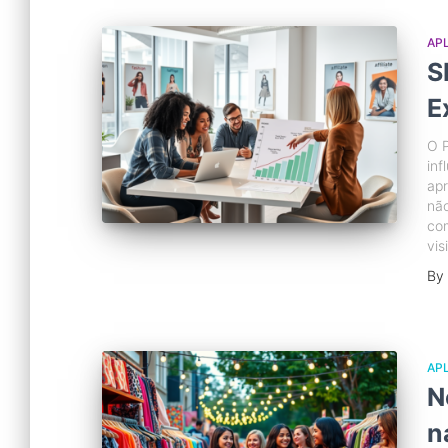
APL
S
E
O 
inf
apr
não
com
vis
By
APL
N
n