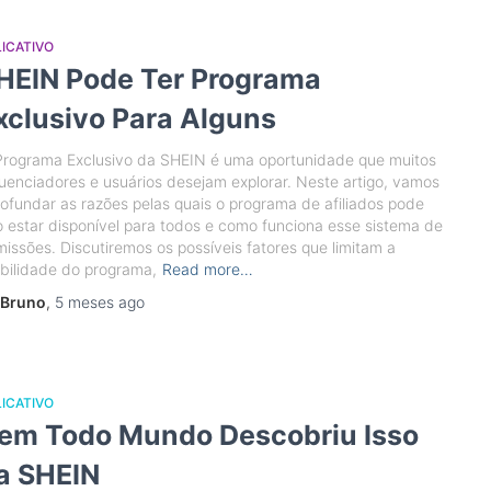
ICATIVO
HEIN Pode Ter Programa
xclusivo Para Alguns
Programa Exclusivo da SHEIN é uma oportunidade que muitos
luenciadores e usuários desejam explorar. Neste artigo, vamos
ofundar as razões pelas quais o programa de afiliados pode
 estar disponível para todos e como funciona esse sistema de
issões. Discutiremos os possíveis fatores que limitam a
ibilidade do programa,
Read more…
Bruno
,
5 meses
ago
ICATIVO
em Todo Mundo Descobriu Isso
a SHEIN