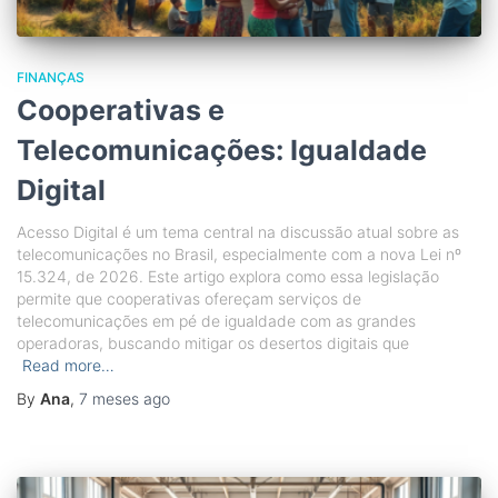
FINANÇAS
Cooperativas e
Telecomunicações: Igualdade
Digital
Acesso Digital é um tema central na discussão atual sobre as
telecomunicações no Brasil, especialmente com a nova Lei nº
15.324, de 2026. Este artigo explora como essa legislação
permite que cooperativas ofereçam serviços de
telecomunicações em pé de igualdade com as grandes
operadoras, buscando mitigar os desertos digitais que
Read more…
By
Ana
,
7 meses
ago