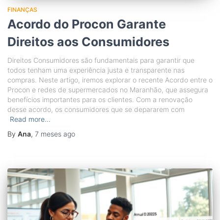
FINANÇAS
Acordo do Procon Garante
Direitos aos Consumidores
Direitos Consumidores são fundamentais para garantir que
todos tenham uma experiência justa e transparente nas
compras. Neste artigo, iremos explorar o recente Acordo entre o
Procon e redes de supermercados no Maranhão, que assegura
benefícios importantes para os clientes. Com a renovação
desse acordo, os consumidores que se depararem com
Read more…
By
Ana
,
7 meses
ago