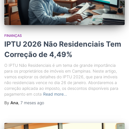
FINANÇAS
IPTU 2026 Não Residenciais Tem
Correção de 4,49%
O IPTU Não Residenciais é um tema de grande importância
para os proprietários de imóveis em Campinas. Neste artigo,
vamos explorar os detalhes do IPTU 2026, que para imóveis
não residenciais vence no dia 26 de janeiro. Abordaremos a
correção aplicada ao imposto, os descontos disponíveis para
pagamento em cota
Read more…
By
Ana
,
7 meses
ago