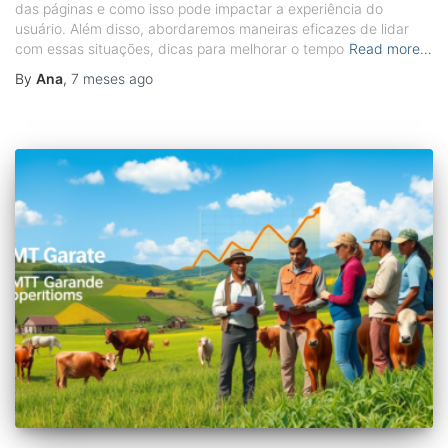
das páginas e como isso pode impactar a experiência do
usuário. Além disso, abordaremos maneiras eficazes de lidar
com essas situações, dicas para melhorar o tempo
Read more…
By
Ana
,
7 meses
ago