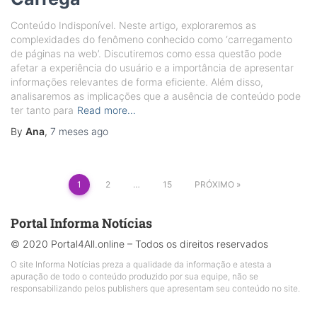
Conteúdo Indisponível. Neste artigo, exploraremos as
complexidades do fenômeno conhecido como ‘carregamento
de páginas na web’. Discutiremos como essa questão pode
afetar a experiência do usuário e a importância de apresentar
informações relevantes de forma eficiente. Além disso,
analisaremos as implicações que a ausência de conteúdo pode
ter tanto para
Read more…
By
Ana
,
7 meses
ago
Paginação
1
2
…
15
PRÓXIMO
de
posts
Portal Informa Notícias
© 2020 Portal4All.online – Todos os direitos reservados
O site Informa Notícias preza a qualidade da informação e atesta a
apuração de todo o conteúdo produzido por sua equipe, não se
responsabilizando pelos publishers que apresentam seu conteúdo no site.