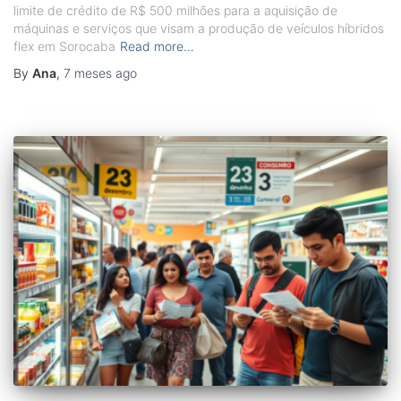
limite de crédito de R$ 500 milhões para a aquisição de
máquinas e serviços que visam a produção de veículos híbridos
flex em Sorocaba
Read more…
By
Ana
,
7 meses
ago