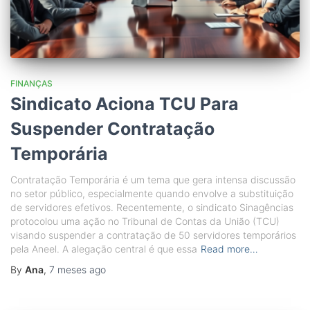
FINANÇAS
Sindicato Aciona TCU Para
Suspender Contratação
Temporária
Contratação Temporária é um tema que gera intensa discussão
no setor público, especialmente quando envolve a substituição
de servidores efetivos. Recentemente, o sindicato Sinagências
protocolou uma ação no Tribunal de Contas da União (TCU)
visando suspender a contratação de 50 servidores temporários
pela Aneel. A alegação central é que essa
Read more…
By
Ana
,
7 meses
ago