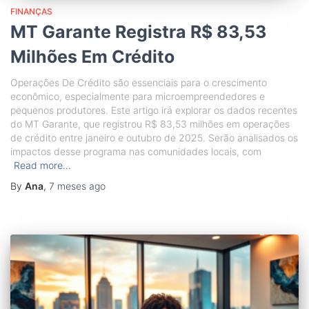
FINANÇAS
MT Garante Registra R$ 83,53
Milhões Em Crédito
Operações De Crédito são essenciais para o crescimento
econômico, especialmente para microempreendedores e
pequenos produtores. Este artigo irá explorar os dados recentes
do MT Garante, que registrou R$ 83,53 milhões em operações
de crédito entre janeiro e outubro de 2025. Serão analisados os
impactos desse programa nas comunidades locais, com
Read more…
By
Ana
,
7 meses
ago