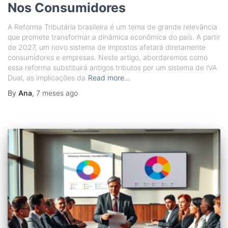
Nos Consumidores
A Reforma Tributária brasileira é um tema de grande relevância
que promete transformar a dinâmica econômica do país. A partir
de 2027, um novo sistema de impostos afetará diretamente
consumidores e empresas. Neste artigo, abordaremos como
essa reforma substituirá antigos tributos por um sistema de IVA
Dual, as implicações da
Read more…
By
Ana
,
7 meses
ago