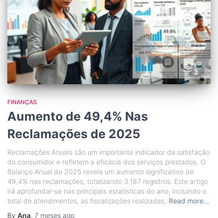
FINANÇAS
Aumento de 49,4% Nas
Reclamações de 2025
Reclamações Anuais são um importante indicador da satisfação
do consumidor e refletem a eficácia dos serviços prestados. O
Balanço Anual de 2025 revela um aumento significativo de
49,4% nas reclamações, totalizando 3.187 registros. Este artigo
irá aprofundar-se nas principais estatísticas do ano, incluindo o
total de atendimentos, as fiscalizações realizadas,
Read more…
By
Ana
,
7 meses
ago