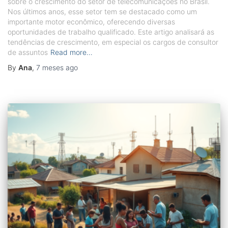
sobre o crescimento do setor de telecomunicações no Brasil.
Nos últimos anos, esse setor tem se destacado como um
importante motor econômico, oferecendo diversas
oportunidades de trabalho qualificado. Este artigo analisará as
tendências de crescimento, em especial os cargos de consultor
de assuntos
Read more…
By
Ana
,
7 meses
ago