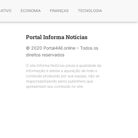
CATIVO
ECONOMIA
FINANÇAS
TECNOLOGIA
Portal Informa Notícias
© 2020 Portal4All.online – Todos os
direitos reservados
O site Informa Notícias preza a qualidade da
informação e atesta a apuração de todo o
conteúdo produzido por sua equipe, não se
responsabilizando pelos publishers que
apresentam seu conteúdo no site.