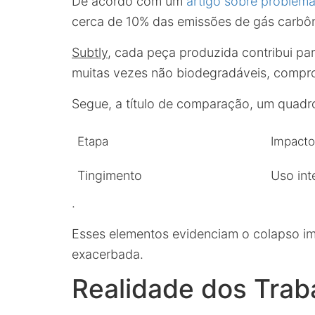
De acordo com um
artigo sobre problema
cerca de 10% das emissões de gás carbôn
Subtly
, cada peça produzida contribui pa
muitas vezes não biodegradáveis, compr
Segue, a título de comparação, um quadr
Etapa
Impacto
Tingimento
Uso int
.
Esses elementos evidenciam o colapso im
exacerbada.
Realidade dos Trab