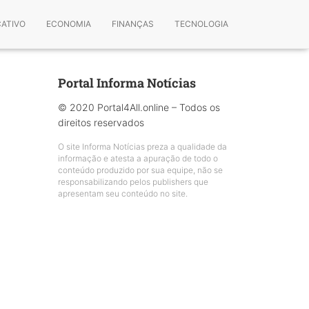
CATIVO
ECONOMIA
FINANÇAS
TECNOLOGIA
Portal Informa Notícias
© 2020 Portal4All.online – Todos os
direitos reservados
O site Informa Notícias preza a qualidade da
informação e atesta a apuração de todo o
conteúdo produzido por sua equipe, não se
responsabilizando pelos publishers que
apresentam seu conteúdo no site.