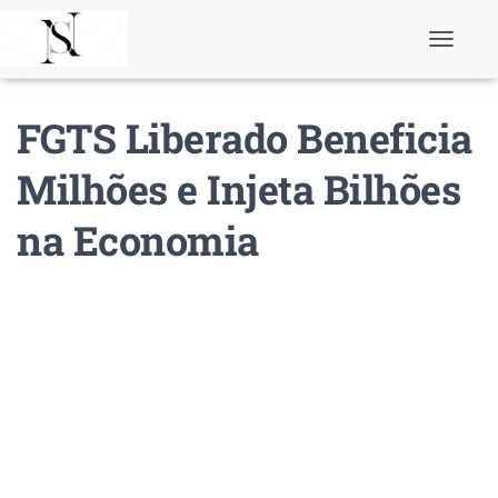
T
o
g
g
FGTS Liberado Beneficia
l
e
N
Milhões e Injeta Bilhões
a
v
na Economia
i
g
a
t
i
o
n