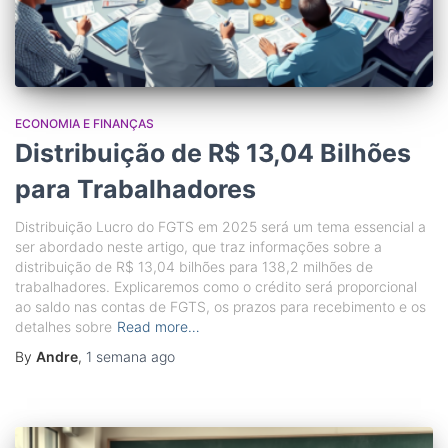
ECONOMIA E FINANÇAS
Distribuição de R$ 13,04 Bilhões
para Trabalhadores
Distribuição Lucro do FGTS em 2025 será um tema essencial a
ser abordado neste artigo, que traz informações sobre a
distribuição de R$ 13,04 bilhões para 138,2 milhões de
trabalhadores. Explicaremos como o crédito será proporcional
ao saldo nas contas de FGTS, os prazos para recebimento e os
detalhes sobre
Read more…
By
Andre
,
1 semana
ago