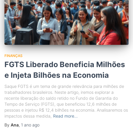
FINANÇAS
FGTS Liberado Beneficia Milhões
e Injeta Bilhões na Economia
Saque FGTS é um tema de grande relevância para milhões de
trabalhadores brasileiros. Neste artigo, iremos explorar a
recente liberação do saldo retido no Fundo de Garantia do
Tempo de Serviço (FGTS), que beneficiou 12,6 milhões de
pessoas e injetou R$ 12,4 bilhões na economia. Analisaremos os
impactos dessa medida,
Read more…
By
Ana
,
1 ano
ago