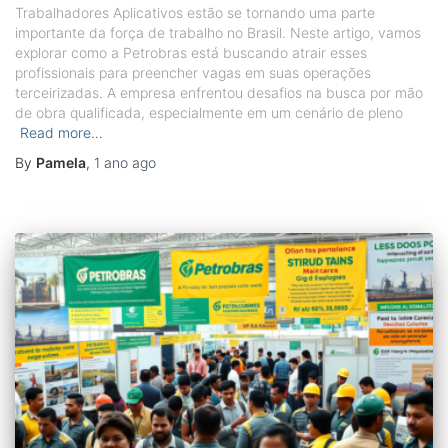
Trabalhadores Aplicativos estão se tornando uma parte
importante da força de trabalho no Brasil. Neste artigo, vamos
explorar como a Petrobras está buscando atrair esses
profissionais para preencher vagas em suas operações
terceirizadas. A empresa enfrentou desafios na busca por mão
de obra qualificada, especialmente em um cenário de pleno
Read more…
By
Pamela
,
1 ano
ago