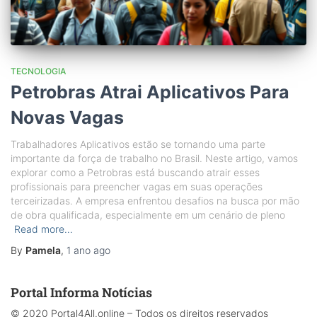
TECNOLOGIA
Petrobras Atrai Aplicativos Para
Novas Vagas
Trabalhadores Aplicativos estão se tornando uma parte
importante da força de trabalho no Brasil. Neste artigo, vamos
explorar como a Petrobras está buscando atrair esses
profissionais para preencher vagas em suas operações
terceirizadas. A empresa enfrentou desafios na busca por mão
de obra qualificada, especialmente em um cenário de pleno
Read more…
By
Pamela
,
1 ano
ago
Portal Informa Notícias
© 2020 Portal4All.online – Todos os direitos reservados