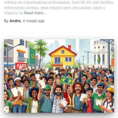
milhões de trabalhadores endividados. Com 80,4% das famílias
enfrentando dívidas, essa medida gera discussões sobre o
impacto na
Read more…
By
Andre
,
4 meses
ago