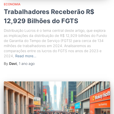
ECONOMIA
Trabalhadores Receberão R$
12,929 Bilhões do FGTS
Distribuição Lucros é o tema central deste artigo, que explora
as implicações da distribuição de R$ 12,929 bilhões do Fundo
de Garantia do Tempo de Serviço (FGTS) para cerca de 134
milhões de trabalhadores em 2024. Analisaremos as
comparações entre os lucros do FGTS nos anos de 2023 e
2024,
Read more…
By
Davi
,
1 ano
ago