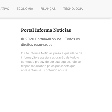
CATIVO
ECONOMIA
FINANÇAS
TECNOLOGIA
Portal Informa Notícias
© 2020 Portal4All.online – Todos os
direitos reservados
O site Informa Notícias preza a qualidade da
informação e atesta a apuração de todo o
conteúdo produzido por sua equipe, não se
responsabilizando pelos publishers que
apresentam seu conteúdo no site.