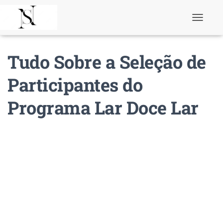
T
o
g
g
Tudo Sobre a Seleção de
l
e
N
Participantes do
a
v
Programa Lar Doce Lar
i
g
a
t
i
o
n