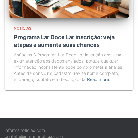
NOTÍCIAS
Programa Lar Doce Lar inscrição: veja
etapas e aumente suas chances
Anúncios A Programa Lar Doce Lar inscrição costuma
exigir atenção aos dados enviados, porque qualquer
informação inconsistente pode comprometer a análise.
Antes de concluir o cadastro, revise nome completo,
endereço, contato e a descrição da
Read more…
informanoticias.com
contato@informanoticias.com