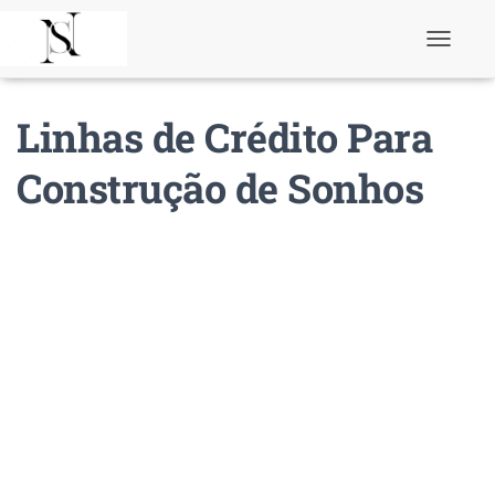
T
o
g
g
Linhas de Crédito Para
l
e
N
Construção de Sonhos
a
v
i
g
a
t
i
o
n