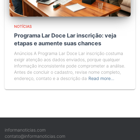
NOTÍCIAS
Programa Lar Doce Lar inscrição: veja
etapas e aumente suas chances
Anúncios A Programa Lar Doce Lar inscrição costuma
exigir atenção aos dados enviados, porque qualquer
informação inconsistente pode comprometer a análise.
Antes de concluir o cadastro, revise nome completo,
endereço, contato e a descrição da
Read more…
informanoticias.com
contato@informanoticias.com