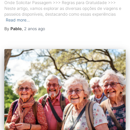
Onde Solicitar Passagem >>> Regras para Gratuidade >>>
Neste artigo, vamos explorar as diversas opções de viagens e
passeios disponíveis, destacando como essas experiências
Read more…
By
Pablo
,
2 anos
ago