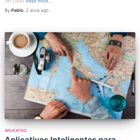
Ver Datas
Read more…
By
Pablo
,
2 anos
ago
APLICATIVO
Aplicativos Inteligentes para