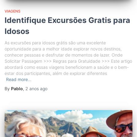
VIAGENS
Identifique Excursões Gratis para
Idosos
As excursões para idosos grátis são uma excelente
oportunidade para a melhor idade explorar novos destinos,
conhecer pessoas e desfrutar de momentos de lazer. Onde
Solicitar Passagem >>> Regras para Gratuidade >>> Este artigo
abordará como essas viagens beneficionam a saúde e o bem-
estar dos participantes, além de explorar diferentes
Read more…
By
Pablo
,
2 anos
ago