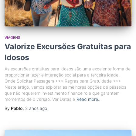
VIAGENS
Valorize Excursões Gratuitas para
Idosos
As excursões gratuitas para idosos são uma excelente forma de
proporcionar lazer e interação social para a terceira idade.
Onde Solicitar Passagem >>> Regras para Gratuidade >>>
Neste artigo, vamos explorar as melhores opções de passeios
que não requerem investimento financeiro e que garantem
momentos de diversão. Ver Datas e
Read more…
By
Pablo
,
2 anos
ago