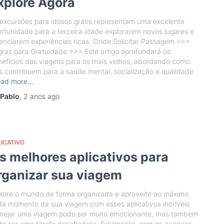
xplore Agora
excursões para idosos grátis representam uma excelente
rtunidade para a terceira idade explorarem novos lugares e
enciarem experiências ricas. Onde Solicitar Passagem >>>
ras para Gratuidade >>> Este artigo aprofundará os
efícios das viagens para os mais velhos, abordando como
s contribuem para a saúde mental, socialização e qualidade
ead more…
Pablo
,
2 anos
ago
ICATIVO
s melhores aplicativos para
rganizar sua viagem
lore o mundo de forma organizada e aproveite ao máximo
a momento da sua viagem com esses aplicativos incríveis
anejar uma viagem pode ser muito emocionante, mas também
e ser uma tarefa desafiadora. Felizmente, com os avanços