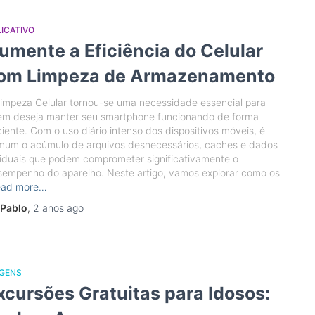
ICATIVO
umente a Eficiência do Celular
om Limpeza de Armazenamento
impeza Celular tornou-se uma necessidade essencial para
em deseja manter seu smartphone funcionando de forma
ciente. Com o uso diário intenso dos dispositivos móveis, é
mum o acúmulo de arquivos desnecessários, caches e dados
iduais que podem comprometer significativamente o
empenho do aparelho. Neste artigo, vamos explorar como os
ead more…
Pablo
,
2 anos
ago
AGENS
xcursões Gratuitas para Idosos: