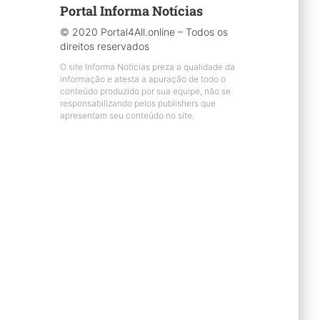
Portal Informa Notícias
© 2020 Portal4All.online – Todos os
direitos reservados
O site Informa Notícias preza a qualidade da
informação e atesta a apuração de todo o
conteúdo produzido por sua equipe, não se
responsabilizando pelos publishers que
apresentam seu conteúdo no site.