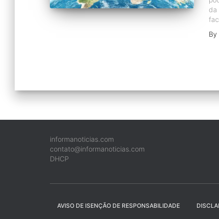
da 
fac
By
informanoticias.com
contato@informanoticias.com
DHCP
AVISO DE ISENÇÃO DE RESPONSABILIDADE
DISCLA