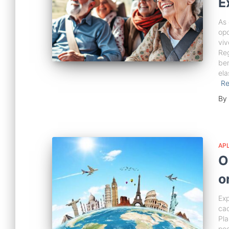
E
As 
opo
viv
Reg
ben
ela
R
By
APL
O
o
Exp
cad
Pl
pod