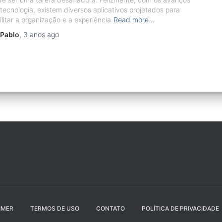
tecnologia, existem diversos aplicativos projetados para
ilitar a organização e a experiência
Read more…
Pablo
,
3 anos
ago
IMER
TERMOS DE USO
CONTATO
POLÍTICA DE PRIVACIDADE