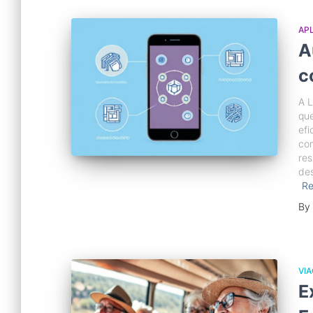
APL
A
c
A L
qu
efi
co
res
des
R
By
VI
E