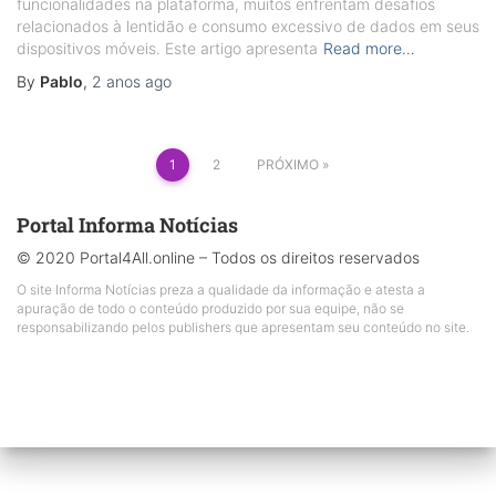
funcionalidades na plataforma, muitos enfrentam desafios
relacionados à lentidão e consumo excessivo de dados em seus
dispositivos móveis. Este artigo apresenta
Read more…
By
Pablo
,
2 anos
ago
Paginação
1
2
PRÓXIMO
de
posts
Portal Informa Notícias
© 2020 Portal4All.online – Todos os direitos reservados
O site Informa Notícias preza a qualidade da informação e atesta a
apuração de todo o conteúdo produzido por sua equipe, não se
responsabilizando pelos publishers que apresentam seu conteúdo no site.