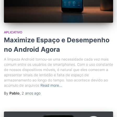
APLICATIVO
Maximize Espaço e Desempenho
no Android Agora
A limpeza Android tornou-se uma necessidade cada vez mais
comum entre os usuários de smartphones. Com o uso constante
de nossos dispositivos móveis, é natural que eles comecem a
apresentar sinais de lentidão e falta de espaço de
armazenamento ao longo do tempo. Isso acontece devido ao
acúmulo de arquivos
Read more…
By
Pablo
,
2 anos
ago