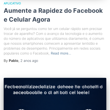
APLICATIVO
Aumente a Rapidez do Facebook
e Celular Agora
Você já se perguntou como ter um celular rápido sem precisar
trocar de aparelho? Com o avanço da tecnologia e o aumento
do número de aplicativos que utilizamos diariamente, é comum
que nossos smartphones comecem a apresentar lentidão e
problemas de desempenho. Principalmente em redes sociais
populares como o Facebook,
Read more…
By
Pablo
,
2 anos
ago