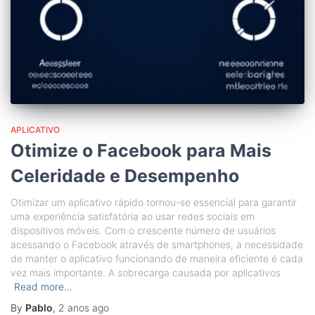
APLICATIVO
Otimize o Facebook para Mais
Celeridade e Desempenho
Otimizar um aplicativo rápido tornou-se essencial para garantir
uma experiência satisfatória ao usar redes sociais em
dispositivos móveis. Com o crescente número de usuários
acessando o Facebook através de smartphones, a necessidade
de manter o aplicativo funcionando de maneira eficiente é cada
vez mais importante. A sobrecarga causada por aplicativos
Read more…
By
Pablo
,
2 anos
ago