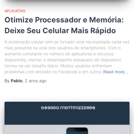
APLICATIVO
Otimize Processador e Memória:
Deixe Seu Celular Mais Rápido
A aceleração celular tem se tornado uma necessidade cada vez
mais presente na vida dos usuários de smartphones. Com o
aumento constante no número de aplicativos e recursos
disponíveis, manter o desempenho adequado do dispositivo
tornou-se um desafio diário. Muitos usuários enfrentam
problemas com lentidão no Facebook e em outros
Read more…
By
Pablo
,
2 anos
ago