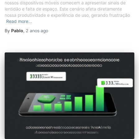
nossos dispositivos móveis comecem a apresentar sinais de
lentidão e falta de espaço. Este cenário afeta diretamente
nossa produtividade e experiência de uso, gerando frustração
Read more…
By
Pablo
,
2 anos
ago