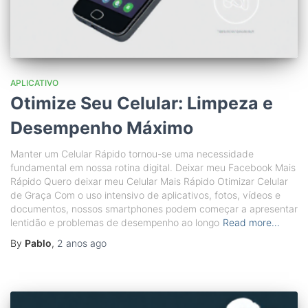
APLICATIVO
Otimize Seu Celular: Limpeza e
Desempenho Máximo
Manter um Celular Rápido tornou-se uma necessidade
fundamental em nossa rotina digital. Deixar meu Facebook Mais
Rápido Quero deixar meu Celular Mais Rápido Otimizar Celular
de Graça Com o uso intensivo de aplicativos, fotos, vídeos e
documentos, nossos smartphones podem começar a apresentar
lentidão e problemas de desempenho ao longo
Read more…
By
Pablo
,
2 anos
ago