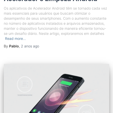
Os aplicativos de Acelerador Android têm se tornado cada vez
mais essenciais para usuários que buscam otimizar o
desempenho de seus smartphones. Com o aumento constante
no número de aplicativos instalados e arquivos armazenados,
manter o dispositivo funcionando de maneira eficiente tornou-
se um desafio diário. Neste artigo, exploraremos em detalhes
Read more…
By
Pablo
,
2 anos
ago