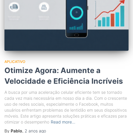
APLICATIVO
Otimize Agora: Aumente a
Velocidade e Eficiência Incríveis
A busca por uma aceleração celular eficiente tem se tornado
cada vez mais necessária em nosso dia a dia. Com o crescente
uso de redes sociais, especialmente o Facebook, muitos
usuários enfrentam problemas de lentidão em seus dispositivos
móveis. Este artigo apresenta soluções práticas e eficazes para
otimizar o desempenho
Read more…
By
Pablo
,
2 anos
ago