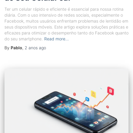
Ter um celular rápido e eficiente é essencial para nossa rotina
diária. Com o uso intensivo de redes sociais, especialmente o
Facebook, muitos usuários enfrentam problemas de lentidão em
seus dispositivos móveis. Este artigo explora soluções práticas e
eficazes para otimizar o desempenho tanto do Facebook quanto
do seu smartphone.
Read more…
By
Pablo
,
2 anos
ago