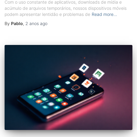
Com o uso constante de aplicativos, downloads de mídia e
acúmulo de arquivos temporários, nossos dispositivos móveis
podem apresentar lentidão e problemas de
Read more…
By
Pablo
,
2 anos
ago