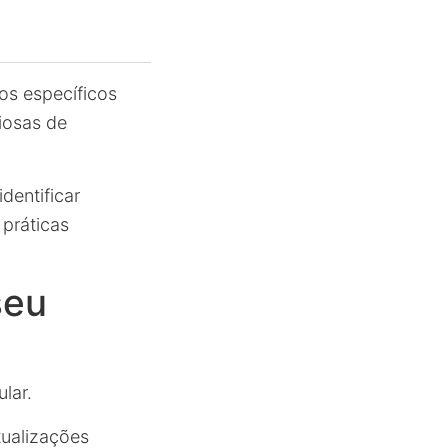
os específicos
iosas de
dentificar
práticas
seu
lar.
tualizações