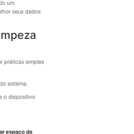
ndo um
elhor seus dados
Limpeza
r práticas simples
do sistema.
e o dispositivo
rar espaço de