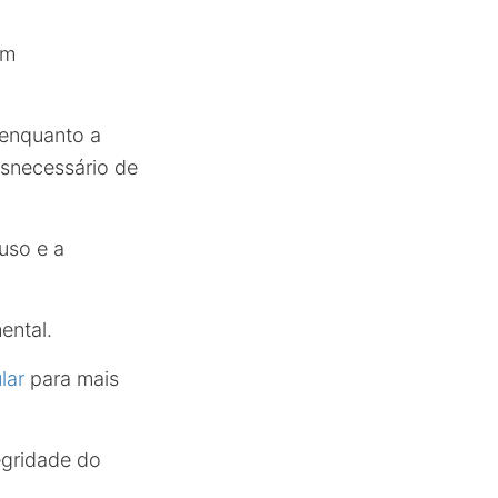
am
 enquanto a
snecessário de
uso e a
ental.
lar
para mais
egridade do