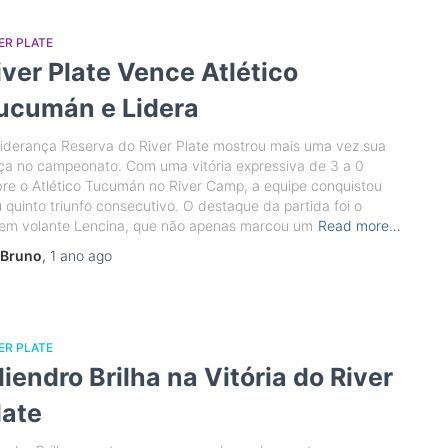
ER PLATE
iver Plate Vence Atlético
ucumán e Lidera
iderança Reserva do River Plate mostrou mais uma vez sua
ça no campeonato. Com uma vitória expressiva de 3 a 0
re o Atlético Tucumán no River Camp, a equipe conquistou
 quinto triunfo consecutivo. O destaque da partida foi o
vem volante Lencina, que não apenas marcou um
Read more…
Bruno
,
1 ano
ago
ER PLATE
liendro Brilha na Vitória do River
late