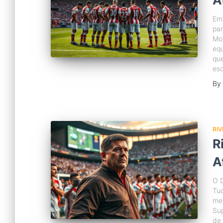
A
Em 
par
Mo
equ
que
esc
By
RIV
R
A
O D
Tu
mei
Sup
de 