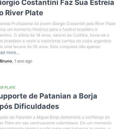
iorgio Costantini Faz Sua Estreia
o River Plate
streia Profissional do jovem Giorgio Costantini pelo River Plate
ca um momento histórico para o futebol brasileiro e
entino. O atleta de 18 anos, natural de Curitiba, torna-se o
o brasileiro a vestir a tradicional camisa do clube argentino
s uma lacuna de 58 anos. Esta conquista não apenas
ead more…
Bruno
,
1 ano
ago
ER PLATE
upporte de Patanian a Borja
pós Dificuldades
poio de Patanian a Miguel Borja demonstra a confiança do
ver Plate em seu centroavante colombiano. Em um momento
instabilidade técnica e três jogos sem balançar as redes, o