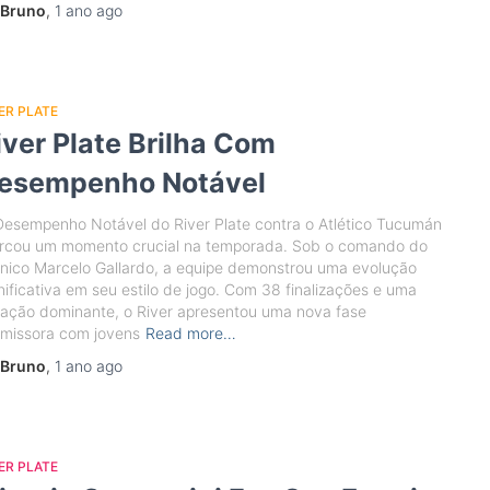
Bruno
,
1 ano
ago
ER PLATE
iver Plate Brilha Com
esempenho Notável
esempenho Notável do River Plate contra o Atlético Tucumán
rcou um momento crucial na temporada. Sob o comando do
nico Marcelo Gallardo, a equipe demonstrou uma evolução
nificativa em seu estilo de jogo. Com 38 finalizações e uma
ação dominante, o River apresentou uma nova fase
omissora com jovens
Read more…
Bruno
,
1 ano
ago
ER PLATE