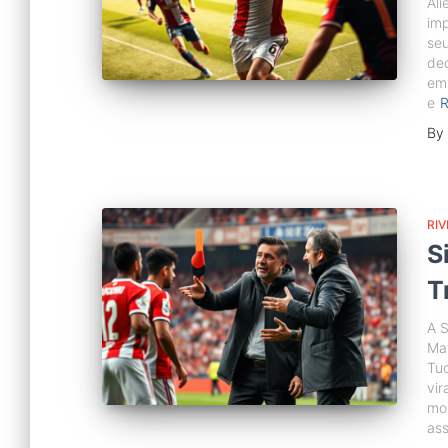
Ali
imp
seu
dec
em 
e
By
RIV
S
T
A S
Mat
Tu
vir
mom
ass