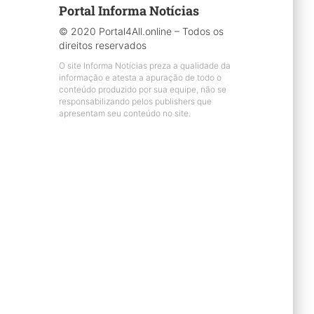
Portal Informa Notícias
© 2020 Portal4All.online – Todos os
direitos reservados
O site Informa Notícias preza a qualidade da
informação e atesta a apuração de todo o
conteúdo produzido por sua equipe, não se
responsabilizando pelos publishers que
apresentam seu conteúdo no site.