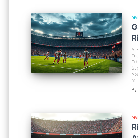
RIV
G
R
A e
Tuc
O t
Sup
Ape
mud
By
RIV
R