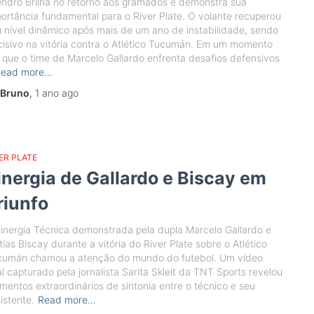
endro Brilha no retorno aos gramados e demonstra sua
ortância fundamental para o River Plate. O volante recuperou
 nível dinâmico após mais de um ano de instabilidade, sendo
isivo na vitória contra o Atlético Tucumán. Em um momento
que o time de Marcelo Gallardo enfrenta desafios defensivos
Read more…
Bruno
,
1 ano
ago
ER PLATE
inergia de Gallardo e Biscay em
riunfo
inergia Técnica demonstrada pela dupla Marcelo Gallardo e
ías Biscay durante a vitória do River Plate sobre o Atlético
cumán chamou a atenção do mundo do futebol. Um vídeo
al capturado pela jornalista Sarita Skleit da TNT Sports revelou
entos extraordinários de sintonia entre o técnico e seu
istente.
Read more…