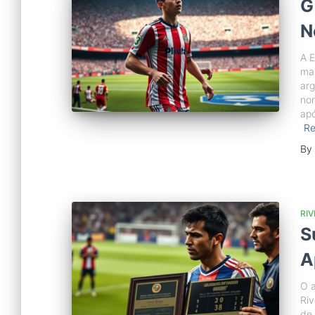
G
N
A E
mar
arg
non
apó
R
By
RIV
S
A
O a
Ri
de 