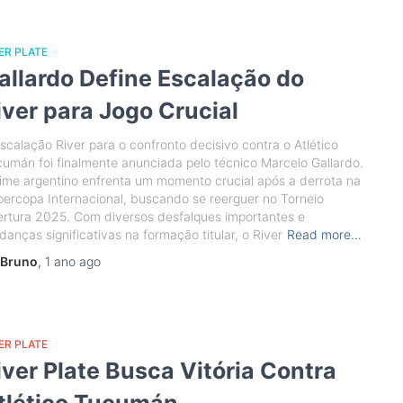
ER PLATE
allardo Define Escalação do
iver para Jogo Crucial
scalação River para o confronto decisivo contra o Atlético
umán foi finalmente anunciada pelo técnico Marcelo Gallardo.
ime argentino enfrenta um momento crucial após a derrota na
ercopa Internacional, buscando se reerguer no Torneio
rtura 2025. Com diversos desfalques importantes e
anças significativas na formação titular, o River
Read more…
Bruno
,
1 ano
ago
ER PLATE
iver Plate Busca Vitória Contra