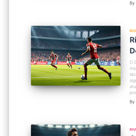
By
RIV
R
D
O D
ma
téc
sig
atu
pr
By
RIV