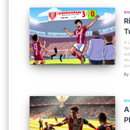
RIV
R
T
A L
for
sob
seu
jo
By
RIV
A
P