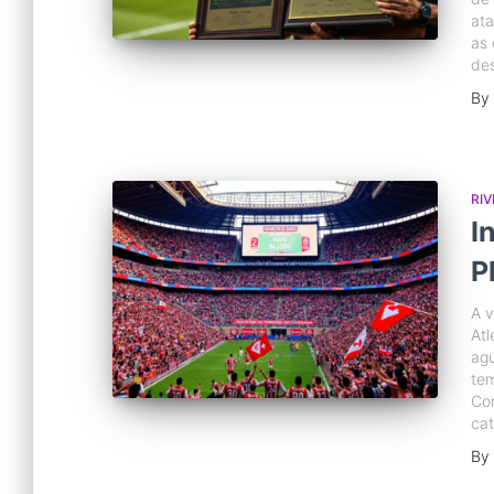
ata
as 
des
By
RIV
I
P
A v
Atl
agu
tem
Com
cat
By