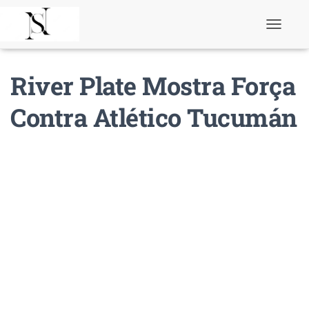
T
o
g
g
River Plate Mostra Força
l
e
N
Contra Atlético Tucumán
a
v
i
g
a
t
i
o
n