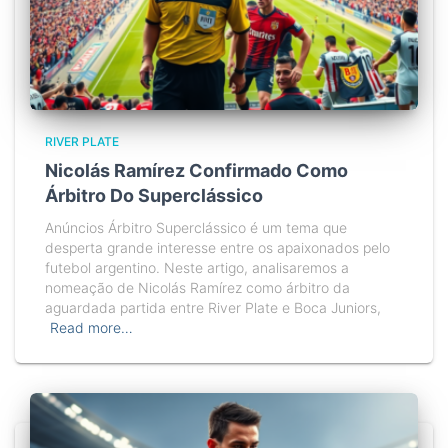
RIVER PLATE
Nicolás Ramírez Confirmado Como
Árbitro Do Superclássico
Anúncios Árbitro Superclássico é um tema que
desperta grande interesse entre os apaixonados pelo
futebol argentino. Neste artigo, analisaremos a
nomeação de Nicolás Ramírez como árbitro da
aguardada partida entre River Plate e Boca Juniors,
Read more…