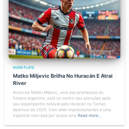
RIVER PLATE
Matko Miljevic Brilha No Huracán E Atrai
River
Anúncios Matko Miljevic, uma das promessas do
futebol argentino, está no centro das atenções após
seu desempenho notável pelo Huracán no Torneo
Apertura de 2025. Com skills impressionantes e uma
trajetória marcada por quase uma
Read more…