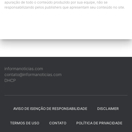
apuração de todo o conteúdo produzido por sua equipe, não se
responsabilizando pelos publishers que apresentam seu conteúdo no site.
informanoticias.com
contato@informanoticias.com
DHCP
AVISO DE ISENÇÃO DE RESPONSABILIDADE
DISCLAIMER
TERMOS DE USO
CONTATO
POLÍTICA DE PRIVACIDADE