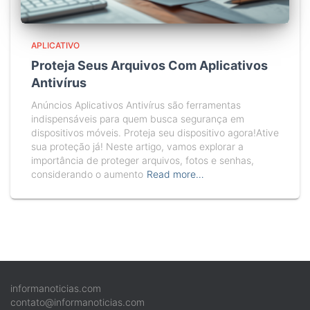
APLICATIVO
Proteja Seus Arquivos Com Aplicativos
Antivírus
Anúncios Aplicativos Antivírus são ferramentas
indispensáveis para quem busca segurança em
dispositivos móveis. Proteja seu dispositivo agora!Ative
sua proteção já! Neste artigo, vamos explorar a
importância de proteger arquivos, fotos e senhas,
considerando o aumento
Read more…
informanoticias.com
contato@informanoticias.com