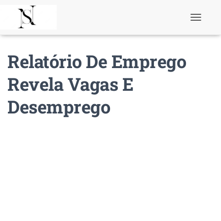
T
o
g
g
Relatório De Emprego
l
e
N
Revela Vagas E
a
v
Desemprego
i
g
a
t
i
o
n