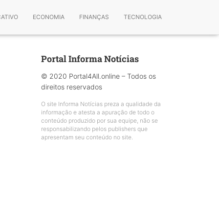
CATIVO
ECONOMIA
FINANÇAS
TECNOLOGIA
Portal Informa Notícias
© 2020 Portal4All.online – Todos os
direitos reservados
O site Informa Notícias preza a qualidade da
informação e atesta a apuração de todo o
conteúdo produzido por sua equipe, não se
responsabilizando pelos publishers que
apresentam seu conteúdo no site.