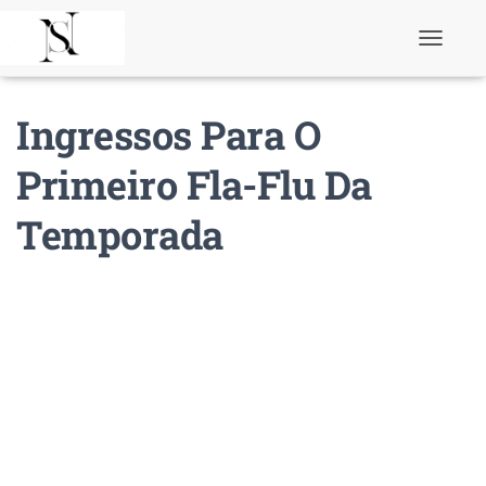
T
o
g
g
Ingressos Para O
l
e
N
Primeiro Fla-Flu Da
a
v
Temporada
i
g
a
t
i
o
n