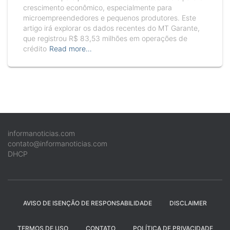
crescimento econômico, especialmente para
microempreendedores e pequenos produtores. Este
artigo irá explorar os dados recentes do MT Garante,
que registrou R$ 83,53 milhões em operações de
crédito
Read more…
informanoticias.com
contato@informanoticias.com
DHCP
AVISO DE ISENÇÃO DE RESPONSABILIDADE
DISCLAIMER
TERMOS DE USO
CONTATO
POLÍTICA DE PRIVACIDADE