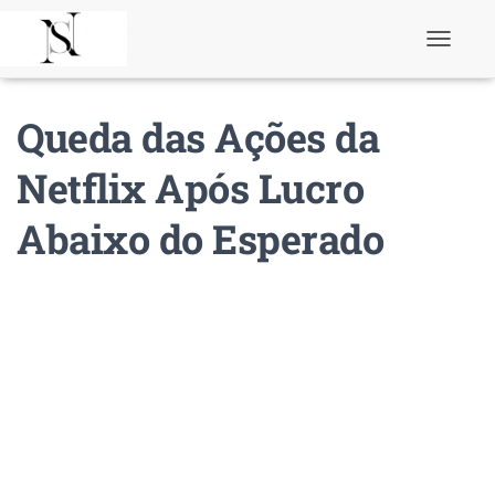
T
o
g
g
Queda das Ações da
l
e
N
Netflix Após Lucro
a
v
Abaixo do Esperado
i
g
a
t
i
o
n