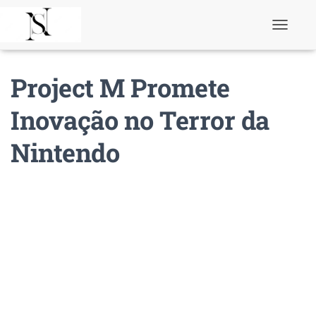
T
o
g
g
Project M Promete
l
e
N
Inovação no Terror da
a
v
Nintendo
i
g
a
t
i
o
n