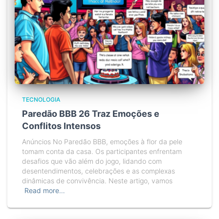
TECNOLOGIA
Paredão BBB 26 Traz Emoções e
Conflitos Intensos
Anúncios No Paredão BBB, emoções à flor da pele
tomam conta da casa. Os participantes enfrentam
desafios que vão além do jogo, lidando com
desentendimentos, celebrações e as complexas
dinâmicas de convivência. Neste artigo, vamos
Read more…