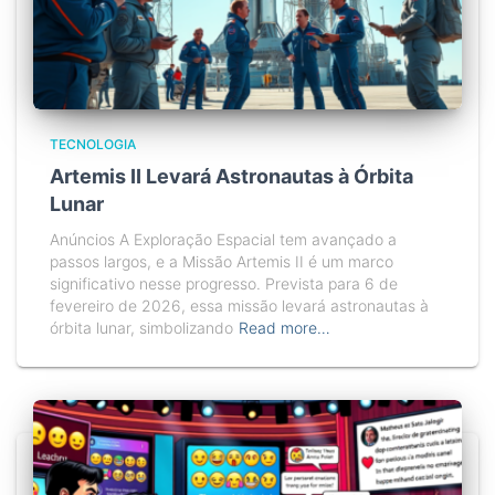
TECNOLOGIA
Artemis II Levará Astronautas à Órbita
Lunar
Anúncios A Exploração Espacial tem avançado a
passos largos, e a Missão Artemis II é um marco
significativo nesse progresso. Prevista para 6 de
fevereiro de 2026, essa missão levará astronautas à
órbita lunar, simbolizando
Read more…