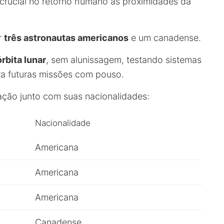
crucial no retorno humano às proximidades da
r
três astronautas americanos
e um canadense.
rbita lunar
, sem alunissagem, testando sistemas
ra futuras missões com pouso.
lação junto com suas nacionalidades:
Nacionalidade
Americana
Americana
Americana
Canadense