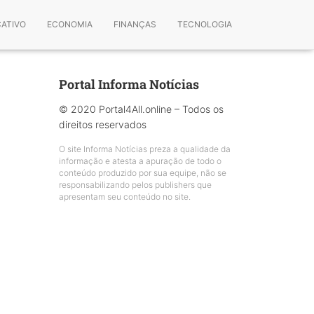
CATIVO
ECONOMIA
FINANÇAS
TECNOLOGIA
Portal Informa Notícias
© 2020 Portal4All.online – Todos os
direitos reservados
O site Informa Notícias preza a qualidade da
informação e atesta a apuração de todo o
conteúdo produzido por sua equipe, não se
responsabilizando pelos publishers que
apresentam seu conteúdo no site.