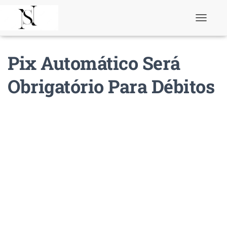
T
o
g
g
Pix Automático Será
l
e
N
Obrigatório Para Débitos
a
v
i
g
a
t
i
o
n