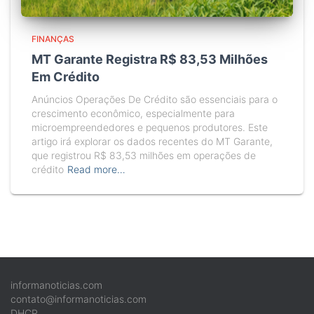
FINANÇAS
MT Garante Registra R$ 83,53 Milhões
Em Crédito
Anúncios Operações De Crédito são essenciais para o
crescimento econômico, especialmente para
microempreendedores e pequenos produtores. Este
artigo irá explorar os dados recentes do MT Garante,
que registrou R$ 83,53 milhões em operações de
crédito
Read more…
informanoticias.com
contato@informanoticias.com
DHCP