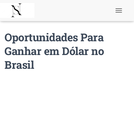
T
o
g
g
Oportunidades Para
l
e
N
Ganhar em Dólar no
a
v
Brasil
i
g
a
t
i
o
n