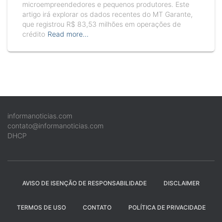
microempreendedores e pequenos produtores. Este
artigo irá explorar os dados recentes do MT Garante,
que registrou R$ 83,53 milhões em operações de
crédito
Read more…
informanoticias.com
contato@informanoticias.com
DHCP
AVISO DE ISENÇÃO DE RESPONSABILIDADE
DISCLAIMER
TERMOS DE USO
CONTATO
POLÍTICA DE PRIVACIDADE