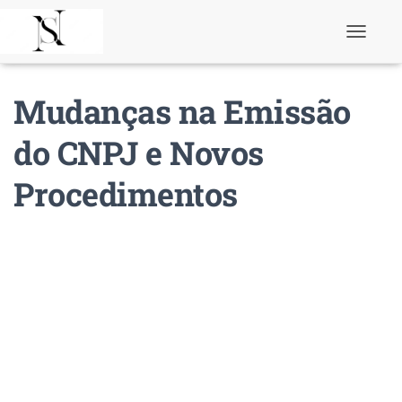
T
o
g
g
Mudanças na Emissão
l
e
N
do CNPJ e Novos
a
v
Procedimentos
i
g
a
t
i
o
n