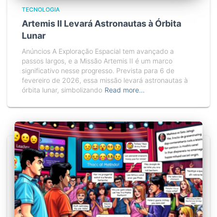
TECNOLOGIA
Artemis II Levará Astronautas à Órbita
Lunar
Anúncios A Exploração Espacial tem avançado a
passos largos, e a Missão Artemis II é um marco
significativo nesse progresso. Prevista para 6 de
fevereiro de 2026, essa missão levará astronautas à
órbita lunar, simbolizando
Read more…