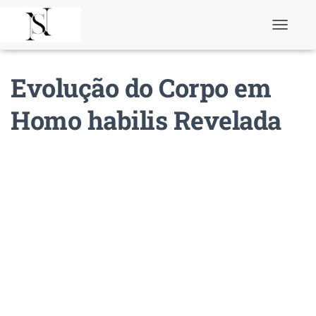
T
o
g
g
Evolução do Corpo em
l
e
N
Homo habilis Revelada
a
v
i
g
a
t
i
o
n