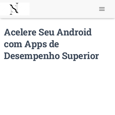
T
o
g
g
Acelere Seu Android
l
e
N
com Apps de
a
v
Desempenho Superior
i
g
a
t
i
o
n