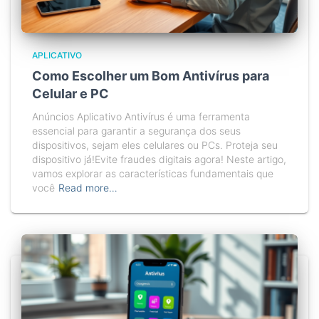
APLICATIVO
Como Escolher um Bom Antivírus para
Celular e PC
Anúncios Aplicativo Antivírus é uma ferramenta
essencial para garantir a segurança dos seus
dispositivos, sejam eles celulares ou PCs. Proteja seu
dispositivo já!Evite fraudes digitais agora! Neste artigo,
vamos explorar as características fundamentais que
você
Read more…