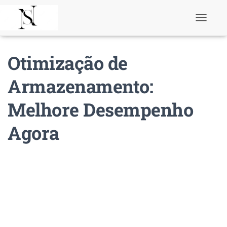
T
o
g
g
Otimização de
l
e
N
Armazenamento:
a
v
Melhore Desempenho
i
g
a
Agora
t
i
o
n