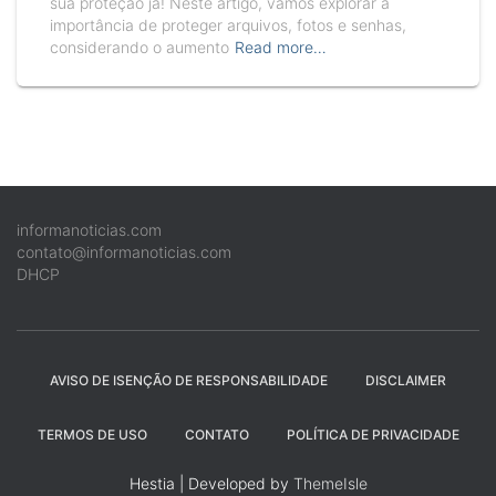
sua proteção já! Neste artigo, vamos explorar a
importância de proteger arquivos, fotos e senhas,
considerando o aumento
Read more…
informanoticias.com
contato@informanoticias.com
DHCP
AVISO DE ISENÇÃO DE RESPONSABILIDADE
DISCLAIMER
TERMOS DE USO
CONTATO
POLÍTICA DE PRIVACIDADE
Hestia | Developed by
ThemeIsle