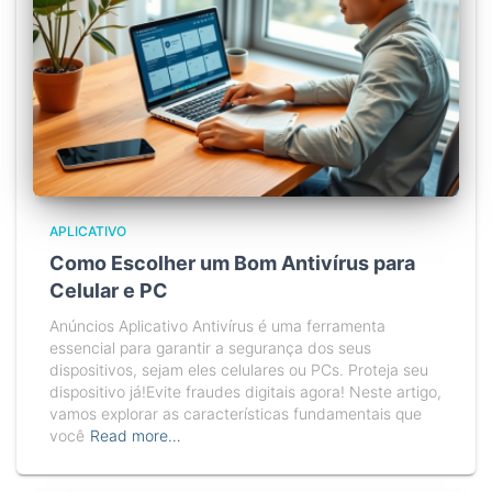
APLICATIVO
Como Escolher um Bom Antivírus para
Celular e PC
Anúncios Aplicativo Antivírus é uma ferramenta
essencial para garantir a segurança dos seus
dispositivos, sejam eles celulares ou PCs. Proteja seu
dispositivo já!Evite fraudes digitais agora! Neste artigo,
vamos explorar as características fundamentais que
você
Read more…