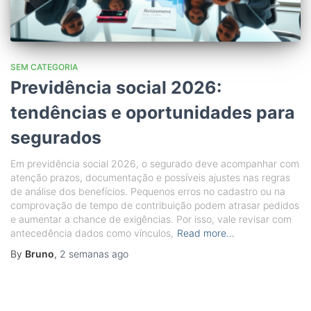
SEM CATEGORIA
Previdência social 2026:
tendências e oportunidades para
segurados
Em previdência social 2026, o segurado deve acompanhar com
atenção prazos, documentação e possíveis ajustes nas regras
de análise dos benefícios. Pequenos erros no cadastro ou na
comprovação de tempo de contribuição podem atrasar pedidos
e aumentar a chance de exigências. Por isso, vale revisar com
antecedência dados como vínculos,
Read more…
By
Bruno
,
2 semanas
ago