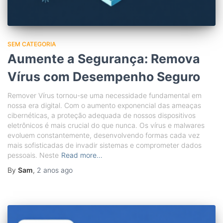
SEM CATEGORIA
Aumente a Segurança: Remova
Vírus com Desempenho Seguro
Remover Vírus tornou-se uma necessidade fundamental em
nossa era digital. Com o aumento exponencial das ameaças
cibernéticas, a proteção adequada de nossos dispositivos
eletrônicos é mais crucial do que nunca. Os vírus e malwares
evoluem constantemente, desenvolvendo formas cada vez
mais sofisticadas de invadir sistemas e comprometer dados
pessoais. Neste
Read more…
By
Sam
,
2 anos
ago