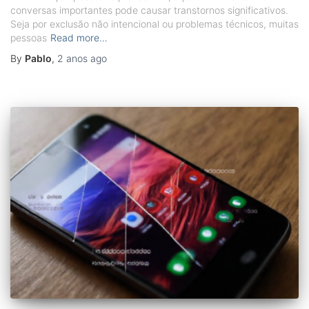
conversas importantes pode causar transtornos significativos.
Seja por exclusão não intencional ou problemas técnicos, muitas
pessoas
Read more…
By
Pablo
,
2 anos
ago