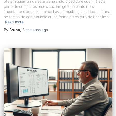
afetam quem ainda está planejando o pedido e quem já está
perto de cumprir os requisitos. Em geral, o ponto mais
importante é acompanhar se haverá mudança na idade mínima,
no tempo de contribuição ou na forma de cálculo do benefício.
Read more…
By
Bruno
,
2 semanas
ago