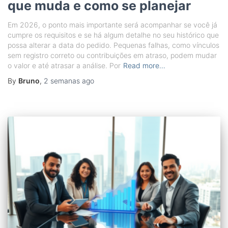
que muda e como se planejar
Em 2026, o ponto mais importante será acompanhar se você já
cumpre os requisitos e se há algum detalhe no seu histórico que
possa alterar a data do pedido. Pequenas falhas, como vínculos
sem registro correto ou contribuições em atraso, podem mudar
o valor e até atrasar a análise. Por
Read more…
By
Bruno
,
2 semanas
ago