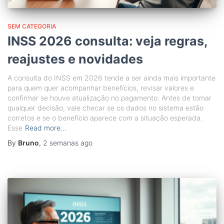
SEM CATEGORIA
INSS 2026 consulta: veja regras,
reajustes e novidades
A consulta do INSS em 2026 tende a ser ainda mais importante
para quem quer acompanhar benefícios, revisar valores e
confirmar se houve atualização no pagamento. Antes de tomar
qualquer decisão, vale checar se os dados no sistema estão
corretos e se o benefício aparece com a situação esperada.
Esse
Read more…
By
Bruno
,
2 semanas
ago