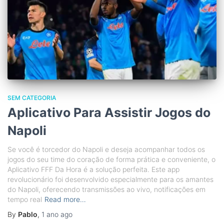
SEM CATEGORIA
Aplicativo Para Assistir Jogos do
Napoli
Se você é torcedor do Napoli e deseja acompanhar todos os
jogos do seu time do coração de forma prática e conveniente, o
Aplicativo FFF Da Hora é a solução perfeita. Este app
revolucionário foi desenvolvido especialmente para os amantes
do Napoli, oferecendo transmissões ao vivo, notificações em
tempo real
Read more…
By
Pablo
,
1 ano
ago