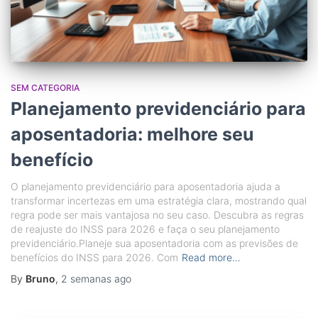
SEM CATEGORIA
Planejamento previdenciário para
aposentadoria: melhore seu
benefício
O planejamento previdenciário para aposentadoria ajuda a
transformar incertezas em uma estratégia clara, mostrando qual
regra pode ser mais vantajosa no seu caso. Descubra as regras
de reajuste do INSS para 2026 e faça o seu planejamento
previdenciário.Planeje sua aposentadoria com as previsões de
benefícios do INSS para 2026. Com
Read more…
By
Bruno
,
2 semanas
ago