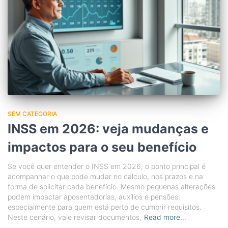
SEM CATEGORIA
INSS em 2026: veja mudanças e
impactos para o seu benefício
Se você quer entender o INSS em 2026, o ponto principal é
acompanhar o que pode mudar no cálculo, nos prazos e na
forma de solicitar cada benefício. Mesmo pequenas alterações
podem impactar aposentadorias, auxílios e pensões,
especialmente para quem está perto de cumprir requisitos.
Neste cenário, vale revisar documentos,
Read more…