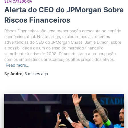
SEM CATEGORIA
Alerta do CEO do JPMorgan Sobre
Riscos Financeiros
Riscos Financeiros são uma preocupação crescente no cenário
econômico atual. Neste artigo, exploraremos as recentes
advertências do CEO do JPMorgan Chase, Jamie Dimon, sobre
a possibilidade de um colapso do mercado financeiro,
semelhante à crise de 2008. Dimon destaca a preocupação
com os empréstimos arriscados, os altos preços dos ativos,
Read more…
By
Andre
,
5 meses
ago