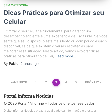
SEM CATEGORIA
Dicas Práticas para Otimizar seu
Celular
Otimizar o seu celular é fundamental para garantir um
desempenho eficiente e uma experiência de uso fluida. Se você
sente que seu dispositivo está mais lento ou com pouco espaço
disponível, saiba que existem diversas estratégias para
melhorar essa situação. Neste artigo, vamos explorar dicas
práticas para otimizar o celular,
Read more…
By
Pablo
,
2 anos
ago
Paginação
ANTERIOR
1
2
3
4
5
PRÓXIMO
de
posts
Portal Informa Notícias
© 2020 Portal4All.online – Todos os direitos reservados
O site Informa Notícias preza a qualidade da informação e atesta a