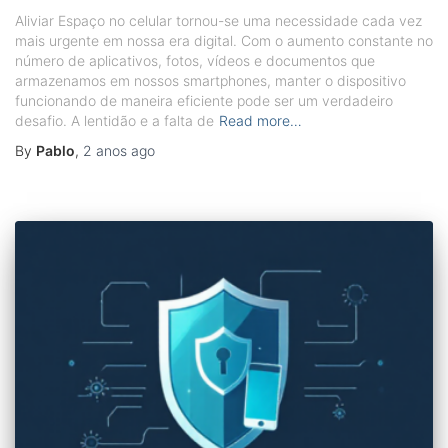
Aliviar Espaço no celular tornou-se uma necessidade cada vez
mais urgente em nossa era digital. Com o aumento constante no
número de aplicativos, fotos, vídeos e documentos que
armazenamos em nossos smartphones, manter o dispositivo
funcionando de maneira eficiente pode ser um verdadeiro
desafio. A lentidão e a falta de
Read more…
By
Pablo
,
2 anos
ago