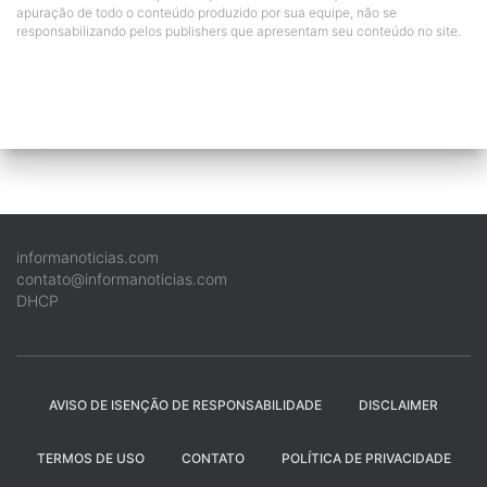
apuração de todo o conteúdo produzido por sua equipe, não se
responsabilizando pelos publishers que apresentam seu conteúdo no site.
informanoticias.com
contato@informanoticias.com
DHCP
AVISO DE ISENÇÃO DE RESPONSABILIDADE
DISCLAIMER
TERMOS DE USO
CONTATO
POLÍTICA DE PRIVACIDADE