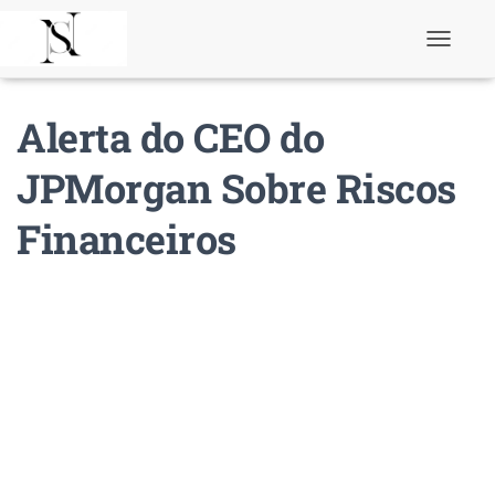
T
o
g
g
Alerta do CEO do
l
e
N
JPMorgan Sobre Riscos
a
v
Financeiros
i
g
a
t
i
o
n