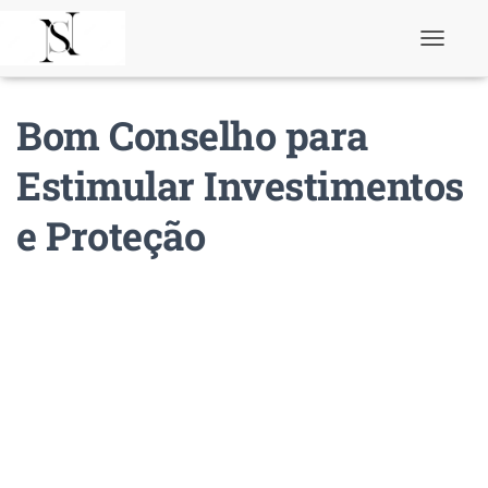
T
o
g
g
Bom Conselho para
l
e
N
Estimular Investimentos
a
v
e Proteção
i
g
a
t
i
o
n