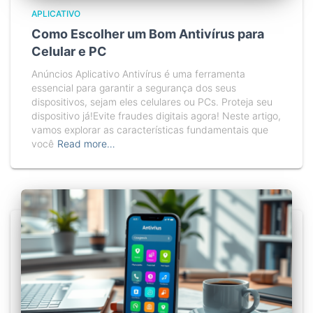
APLICATIVO
Como Escolher um Bom Antivírus para
Celular e PC
Anúncios Aplicativo Antivírus é uma ferramenta
essencial para garantir a segurança dos seus
dispositivos, sejam eles celulares ou PCs. Proteja seu
dispositivo já!Evite fraudes digitais agora! Neste artigo,
vamos explorar as características fundamentais que
você
Read more…