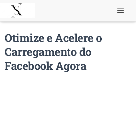
T
o
g
g
Otimize e Acelere o
l
e
N
Carregamento do
a
v
Facebook Agora
i
g
a
t
i
o
n