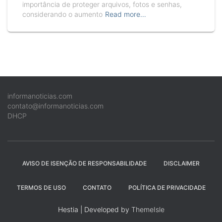
importância de proteger arquivos, fotos e senhas,
considerando o aumento
Read more…
informanoticias.com
contato@informanoticias.com
DHCP
AVISO DE ISENÇÃO DE RESPONSABILIDADE
DISCLAIMER
TERMOS DE USO
CONTATO
POLÍTICA DE PRIVACIDADE
Hestia | Developed by
ThemeIsle