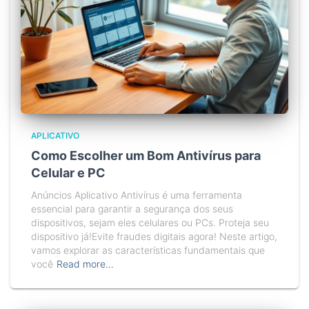
APLICATIVO
Como Escolher um Bom Antivírus para
Celular e PC
Anúncios Aplicativo Antivírus é uma ferramenta
essencial para garantir a segurança dos seus
dispositivos, sejam eles celulares ou PCs. Proteja seu
dispositivo já!Evite fraudes digitais agora! Neste artigo,
vamos explorar as características fundamentais que
você
Read more…