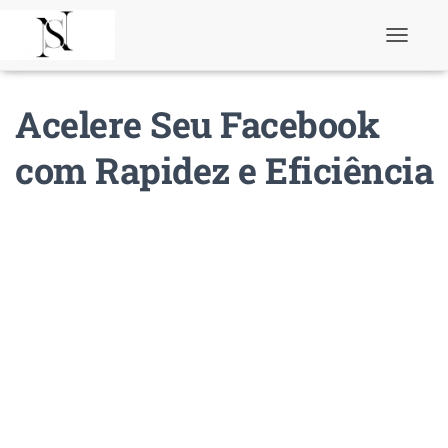
T
o
g
g
Acelere Seu Facebook
l
e
N
com Rapidez e Eficiência
a
v
i
g
a
t
i
o
n