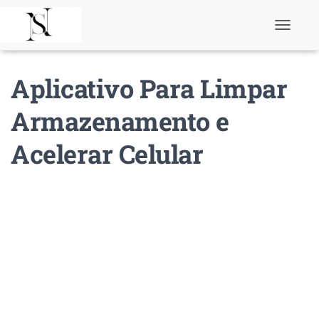
T
o
g
g
Aplicativo Para Limpar
l
e
N
Armazenamento e
a
v
Acelerar Celular
i
g
a
t
i
o
n