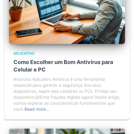
APLICATIVO
Como Escolher um Bom Antivírus para
Celular e PC
Anúncios Aplicativo Antivírus é uma ferramenta
essencial para garantir a segurança dos seus
dispositivos, sejam eles celulares ou PCs. Proteja seu
dispositivo já!Evite fraudes digitais agora! Neste artigo,
vamos explorar as características fundamentais que
você
Read more…