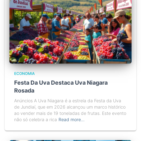
ECONOMIA
Festa Da Uva Destaca Uva Niagara
Rosada
Anúncios A Uva Niagara é a estrela da Festa da Uva
de Jundiaí, que em 2026 alcançou um marco histórico
ao vender mais de 19 toneladas de frutas. Este evento
não só celebra a rica
Read more…