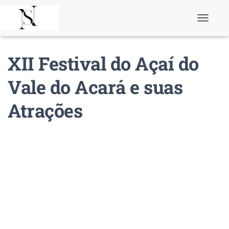
T
o
g
g
XII Festival do Açaí do
l
e
N
Vale do Acará e suas
a
v
Atrações
i
g
a
t
i
o
n