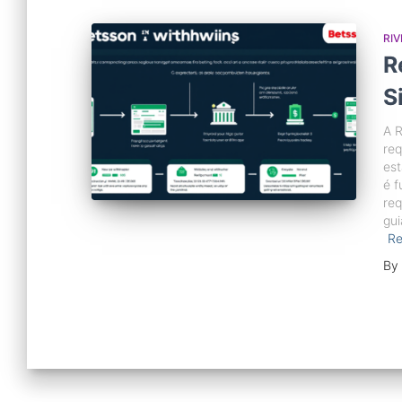
RIV
R
S
A R
req
est
é f
req
gui
R
By