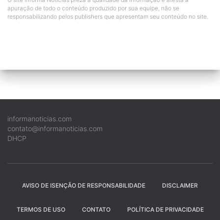
apuração de todo o conteúdo produzido por sua equipe, não se
responsabilizando pelos publishers que apresentam seu conteúdo no site.
informanoticias.com
contato@informanoticias.com
DHCP
AVISO DE ISENÇÃO DE RESPONSABILIDADE
DISCLAIMER
TERMOS DE USO
CONTATO
POLÍTICA DE PRIVACIDADE