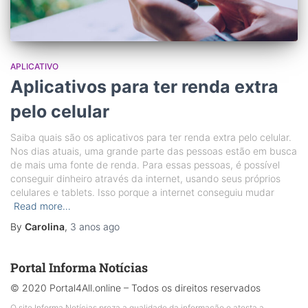
APLICATIVO
Aplicativos para ter renda extra
pelo celular
Saiba quais são os aplicativos para ter renda extra pelo celular.
Nos dias atuais, uma grande parte das pessoas estão em busca
de mais uma fonte de renda. Para essas pessoas, é possível
conseguir dinheiro através da internet, usando seus próprios
celulares e tablets. Isso porque a internet conseguiu mudar
Read more…
By
Carolina
,
3 anos
ago
Portal Informa Notícias
© 2020 Portal4All.online – Todos os direitos reservados
O site Informa Notícias preza a qualidade da informação e atesta a