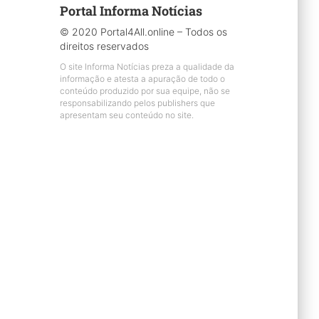
Portal Informa Notícias
© 2020 Portal4All.online – Todos os
direitos reservados
O site Informa Notícias preza a qualidade da
informação e atesta a apuração de todo o
conteúdo produzido por sua equipe, não se
responsabilizando pelos publishers que
apresentam seu conteúdo no site.