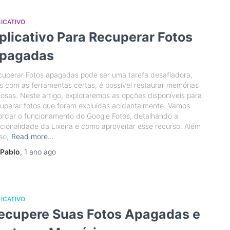
ICATIVO
plicativo Para Recuperar Fotos
pagadas
uperar Fotos apagadas pode ser uma tarefa desafiadora,
 com as ferramentas certas, é possível restaurar memórias
iosas. Neste artigo, exploraremos as opções disponíveis para
uperar fotos que foram excluídas acidentalmente. Vamos
rdar o funcionamento do Google Fotos, detalhando a
cionalidade da Lixeira e como aproveitar esse recurso. Além
so,
Read more…
Pablo
,
1 ano
ago
ICATIVO
ecupere Suas Fotos Apagadas e