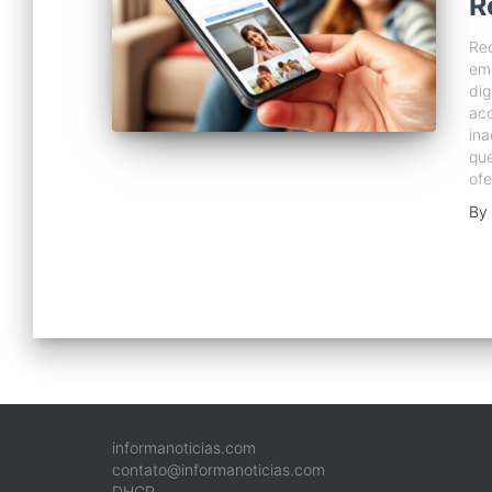
R
Rec
em 
dig
aco
ina
que
of
By
informanoticias.com
contato@informanoticias.com
DHCP