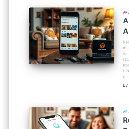
APL
A
A
Rec
mas
val
rec
abo
fun
dis
By
APL
R