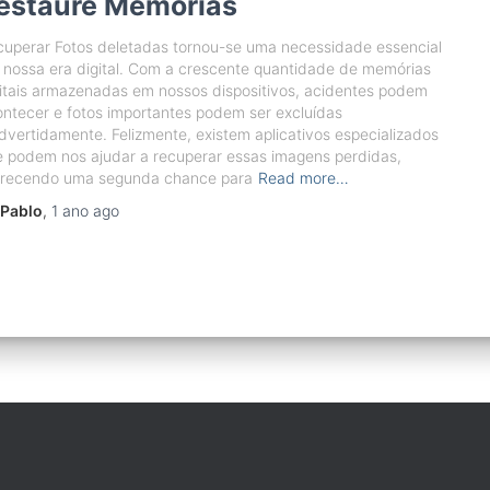
estaure Memórias
uperar Fotos deletadas tornou-se uma necessidade essencial
nossa era digital. Com a crescente quantidade de memórias
itais armazenadas em nossos dispositivos, acidentes podem
ntecer e fotos importantes podem ser excluídas
dvertidamente. Felizmente, existem aplicativos especializados
 podem nos ajudar a recuperar essas imagens perdidas,
erecendo uma segunda chance para
Read more…
Pablo
,
1 ano
ago