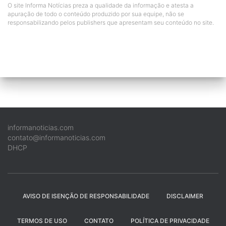
O site Informa Notícias preza a qualidade da informação e atesta a
apuração de todo o conteúdo produzido por sua equipe, não se
responsabilizando pelos publishers que apresentam seu conteúdo no site.
informanoticias.com
contato@informanoticias.com
DHCP
AVISO DE ISENÇÃO DE RESPONSABILIDADE
DISCLAIMER
TERMOS DE USO
CONTATO
POLÍTICA DE PRIVACIDADE