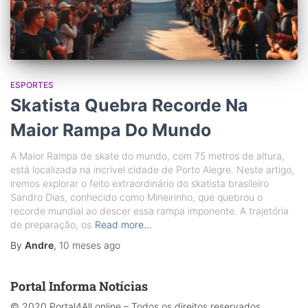
ESPORTES
Skatista Quebra Recorde Na
Maior Rampa Do Mundo
A Maior Rampa de skate do mundo, com 75 metros de altura,
está localizada na incrível cidade de Porto Alegre. Neste artigo,
iremos explorar o feito extraordinário do skatista brasileiro
Sandro Dias, conhecido como Mineirinho, que quebrou o
recorde mundial ao descer essa rampa imponente. A trajetória
de preparação, os
Read more…
By
Andre
,
10 meses
ago
Portal Informa Notícias
© 2020 Portal4All.online – Todos os direitos reservados