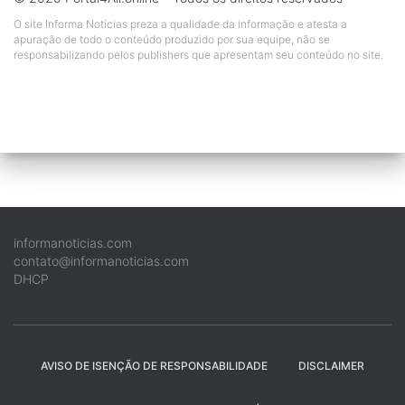
O site Informa Notícias preza a qualidade da informação e atesta a
apuração de todo o conteúdo produzido por sua equipe, não se
responsabilizando pelos publishers que apresentam seu conteúdo no site.
informanoticias.com
contato@informanoticias.com
DHCP
AVISO DE ISENÇÃO DE RESPONSABILIDADE
DISCLAIMER