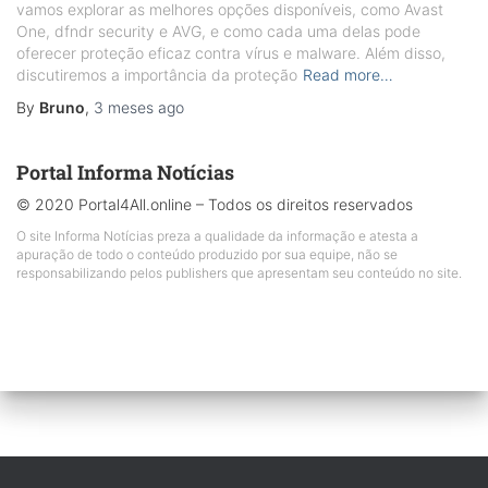
vamos explorar as melhores opções disponíveis, como Avast
One, dfndr security e AVG, e como cada uma delas pode
oferecer proteção eficaz contra vírus e malware. Além disso,
discutiremos a importância da proteção
Read more…
By
Bruno
,
3 meses
ago
Portal Informa Notícias
© 2020 Portal4All.online – Todos os direitos reservados
O site Informa Notícias preza a qualidade da informação e atesta a
apuração de todo o conteúdo produzido por sua equipe, não se
responsabilizando pelos publishers que apresentam seu conteúdo no site.