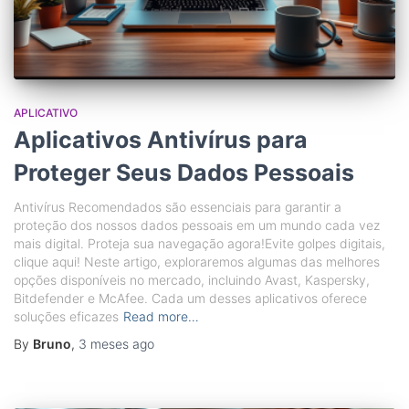
APLICATIVO
Aplicativos Antivírus para
Proteger Seus Dados Pessoais
Antivírus Recomendados são essenciais para garantir a
proteção dos nossos dados pessoais em um mundo cada vez
mais digital. Proteja sua navegação agora!Evite golpes digitais,
clique aqui! Neste artigo, exploraremos algumas das melhores
opções disponíveis no mercado, incluindo Avast, Kaspersky,
Bitdefender e McAfee. Cada um desses aplicativos oferece
soluções eficazes
Read more…
By
Bruno
,
3 meses
ago