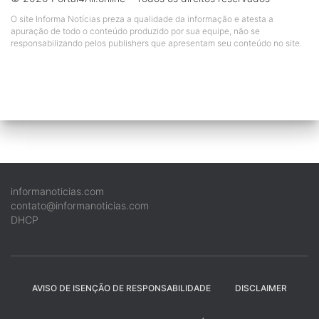
O site Informa Notícias preza a qualidade da informação e atesta a
apuração de todo o conteúdo produzido por sua equipe, não se
responsabilizando pelos publishers que apresentam seu conteúdo no site.
informanoticias.com
contato@informanoticias.com
DHCP
AVISO DE ISENÇÃO DE RESPONSABILIDADE
DISCLAIMER