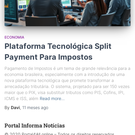
ECONOMIA
Plataforma Tecnológica Split
Payment Para Impostos
Pagamento de Impostos é um tema de grande relevância para a
economia brasileira, especialmente com a introdução de uma
nova plataforma tecnológica que promete transformar a
arrecadação tributária. O sistema, projetado para ser 150 vezes
maior que o PIX, visa substituir tributos como PIS, Cofins, IPI,
ICMS e ISS, além
Read more…
By
Davi
,
11 meses
ago
Portal Informa Notícias
© 2020 Portal4All.online – Todos os direitos reservados