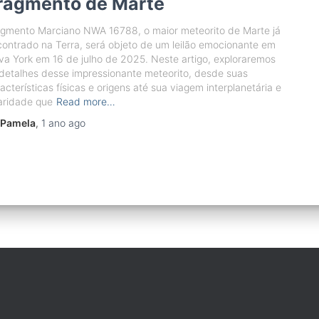
ragmento de Marte
agmento Marciano NWA 16788, o maior meteorito de Marte já
ontrado na Terra, será objeto de um leilão emocionante em
a York em 16 de julho de 2025. Neste artigo, exploraremos
detalhes desse impressionante meteorito, desde suas
acterísticas físicas e origens até sua viagem interplanetária e
aridade que
Read more…
Pamela
,
1 ano
ago