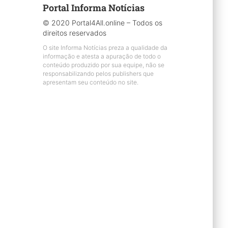
Portal Informa Notícias
© 2020 Portal4All.online – Todos os
direitos reservados
O site Informa Notícias preza a qualidade da
informação e atesta a apuração de todo o
conteúdo produzido por sua equipe, não se
responsabilizando pelos publishers que
apresentam seu conteúdo no site.