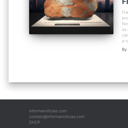
F
Fr
enc
Nov
os 
car
a r
By
informanoticias.com
contato@informanoticias.com
DHCP