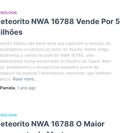
CNOLOGIA
eteorito NWA 16788 Vende Por 5
ilhões
eorito Valioso são itens raros que capturam a atenção de
ecionadores e curiosos ao redor do mundo. Neste artigo,
ploraremos a venda recorde do NWA 16788, uma
ressionante rocha encontrada no Deserto do Saara. Além
so, analisaremos o excepcional esqueleto juvenil de
ossauro da espécie Ceratosaurus nasicornis, que também
cançou
Read more…
Pamela
,
1 ano
ago
CNOLOGIA
eteorito NWA 16788 O Maior