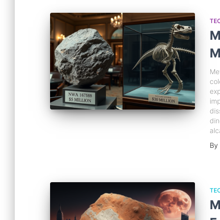
TE
M
M
Met
col
ex
imp
dis
din
al
By
TE
M