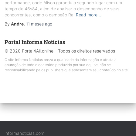
performance, onde Alison garantiu o segundo lugar com um
tempo de 46s84, além de analisar o desempenho de seus
concorrentes, como o campeão Rai
Read more…
By
Andre
,
11 meses
ago
Portal Informa Notícias
© 2020 Portal4All.online – Todos os direitos reservados
O site Informa Notícias preza a qualidade da informação e atesta a
apuração de todo o conteúdo produzido por sua equipe, não se
responsabilizando pelos publishers que apresentam seu conteúdo no site.
informanoticias.com