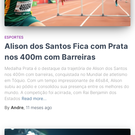
ESPORTES
Alison dos Santos Fica com Prata
nos 400m com Barreiras
Medalha Prata é o destaque da trajetória de Alison dos Santos
nos 400m com barreiras, conquistada no Mundial de atletismo
em Tóquio. Com um tempo impressionante de 46s84, Alison
subiu ao pódio e consolidou sua presença entre os melhores do
mundo. A competição foi acirrada, com Rai Benjamin dos
Estados
Read more…
By
Andre
,
11 meses
ago