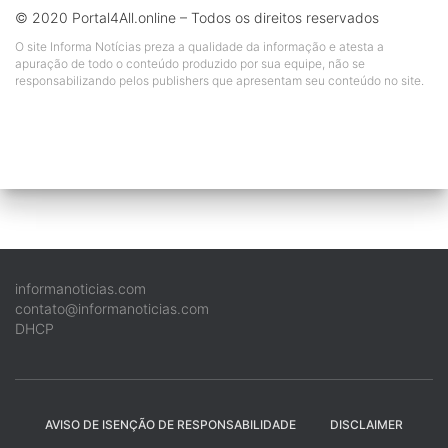
© 2020 Portal4All.online – Todos os direitos reservados
O site Informa Notícias preza a qualidade da informação e atesta a
apuração de todo o conteúdo produzido por sua equipe, não se
responsabilizando pelos publishers que apresentam seu conteúdo no site.
informanoticias.com
contato@informanoticias.com
DHCP
AVISO DE ISENÇÃO DE RESPONSABILIDADE
DISCLAIMER