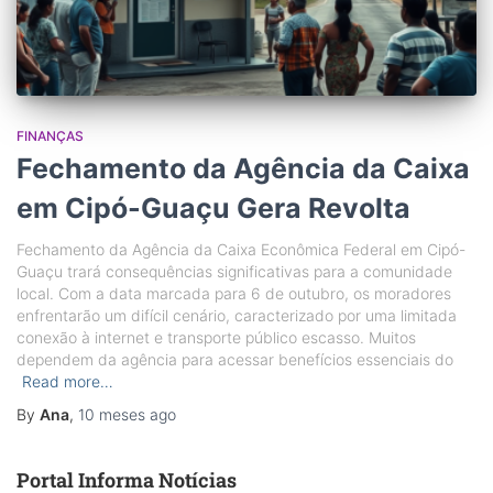
FINANÇAS
Fechamento da Agência da Caixa
em Cipó-Guaçu Gera Revolta
Fechamento da Agência da Caixa Econômica Federal em Cipó-
Guaçu trará consequências significativas para a comunidade
local. Com a data marcada para 6 de outubro, os moradores
enfrentarão um difícil cenário, caracterizado por uma limitada
conexão à internet e transporte público escasso. Muitos
dependem da agência para acessar benefícios essenciais do
Read more…
By
Ana
,
10 meses
ago
Portal Informa Notícias