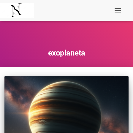
Toggle
Navigati
exoplaneta