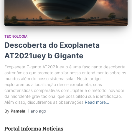
TECNOLOGIA
Descoberta do Exoplaneta
AT2021uey b Gigante
Exoplaneta Gigante AT2021uey b é uma fascinante descoberta
astronômica que promete ampliar nosso entendimento sobre os
mundos além do nosso sistema solar. Neste artigo,
exploraremos a localização desse exoplaneta, suas
características comparativas com Júpiter e o método inovador
da microlente gravitacional que possibilitou sua identificação.
Além disso, discutiremos as observações
Read more…
By
Pamela
,
1 ano
ago
Portal Informa Notícias