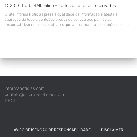
© 2020 Portal4All.online – Todos os direitos reservados
O site Informa Notícias preza a qualidade da informação e atesta a
apuração de todo o conteúdo produzido por sua equipe, não se
responsabilizando pelos publishers que apresentam seu conteúdo no site.
informanoticias.com
contato@informanoticias.com
DHCP
AVISO DE ISENÇÃO DE RESPONSABILIDADE
DISCLAIMER