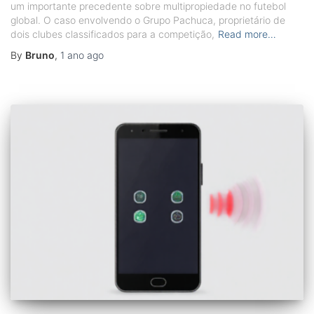
um importante precedente sobre multipropiedade no futebol
global. O caso envolvendo o Grupo Pachuca, proprietário de
dois clubes classificados para a competição,
Read more…
By
Bruno
,
1 ano
ago