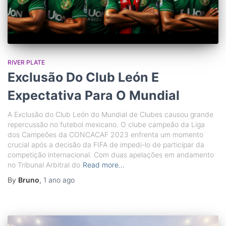
RIVER PLATE
Exclusão Do Club León E
Expectativa Para O Mundial
A Exclusão do Club León do Mundial de Clubes causou grande
repercussão no futebol mexicano. O clube campeão da Liga
dos Campeões da CONCACAF 2023 enfrenta um momento
crucial após a decisão da FIFA de impedi-lo de participar da
competição internacional. Com duas apelações em andamento
no Tribunal Arbitral do
Read more…
By
Bruno
,
1 ano
ago