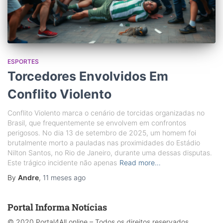
ESPORTES
Torcedores Envolvidos Em
Conflito Violento
Conflito Violento marca o cenário de torcidas organizadas no
Brasil, que frequentemente se envolvem em confrontos
perigosos. No dia 13 de setembro de 2025, um homem foi
brutalmente morto a pauladas nas proximidades do Estádio
Nilton Santos, no Rio de Janeiro, durante uma dessas disputas.
Este trágico incidente não apenas
Read more…
By
Andre
,
11 meses
ago
Portal Informa Notícias
© 2020 Portal4All.online – Todos os direitos reservados