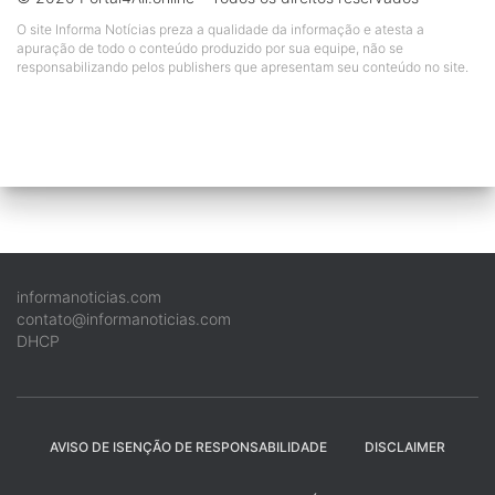
O site Informa Notícias preza a qualidade da informação e atesta a
apuração de todo o conteúdo produzido por sua equipe, não se
responsabilizando pelos publishers que apresentam seu conteúdo no site.
informanoticias.com
contato@informanoticias.com
DHCP
AVISO DE ISENÇÃO DE RESPONSABILIDADE
DISCLAIMER