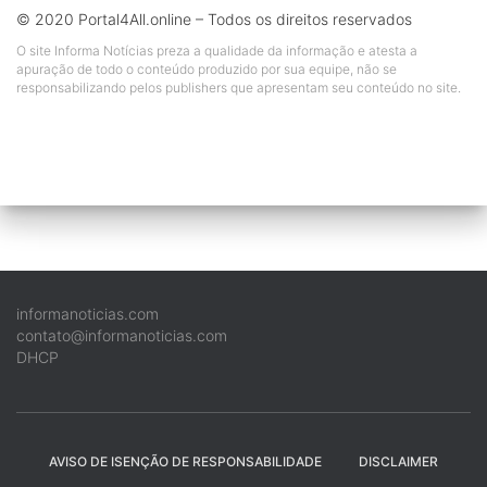
© 2020 Portal4All.online – Todos os direitos reservados
O site Informa Notícias preza a qualidade da informação e atesta a
apuração de todo o conteúdo produzido por sua equipe, não se
responsabilizando pelos publishers que apresentam seu conteúdo no site.
informanoticias.com
contato@informanoticias.com
DHCP
AVISO DE ISENÇÃO DE RESPONSABILIDADE
DISCLAIMER