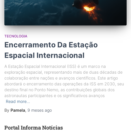
TECNOLOGIA
Encerramento Da Estação
Espacial Internacional
A Estação Espacial Internacional (ISS) é um marco na
exploração espacial, representando mais de duas décadas de
colaboração entre nações e avanços científicos. Este artigo
abordará o encerramento das operações da ISS em 2030, seu
destino final no Ponto Nemo, as contribuições globais dos
astronautas participantes e os significativos avanços
Read more…
By
Pamela
,
9 meses
ago
Portal Informa Notícias